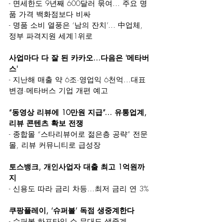
- 면세한도 9년째 600달러 묶여… 주요 명
품 가격 백화점보다 비싸
- 명품 소비 열풍은 ‘남의 잔치’… 中업체, 
정부 파격지원 세계1위로
사업마다 다 잘 된 카카오...다음은 '메타버
스'
- 지난해 매출 약 6조·영업익 6천억…대표 
변경·메타버스 기업 개편 예고
“동영상 리뷰에 10만원 지급”… 유통업계, 
리뷰 콘텐츠 확보 전쟁
- 종합몰 “스타리뷰어로 젊은층 공략” 전문
몰, 리뷰 커뮤니티로 급성장
토스뱅크, 개인사업자 대출 최고 1억원까
지
- 신용도 따라 금리 차등...최저 금리 연 3%
쿠팡플레이, ‘슈퍼볼’ 독점 생중계한다
- 슈퍼볼 하프타임 쇼 무대도 생중계