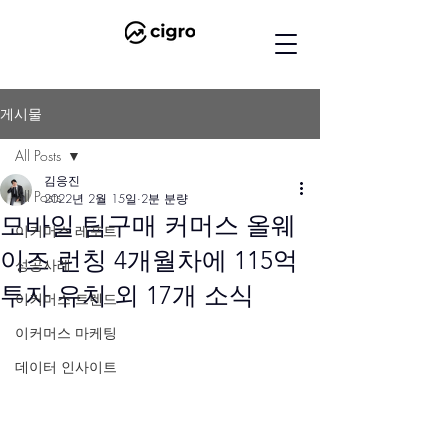
게시물
All Posts
김응진
All Posts
2022년 2월 15일
2분 분량
모바일 팀구매 커머스 올웨
이커머스 레포트
이즈 런칭 4개월차에 115억
성공사례
투자 유치 외 17개 소식
이커머스 트렌드
이커머스 마케팅
데이터 인사이트