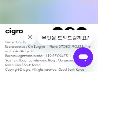
cigro
​Seegro Co., Ltd.
Representative : Kim Eung-jin
|
Phone 070-8019-0521
|
e-
mail
sales
@cigro.io
Business registration number: 119-87-09475
|
address :
303, 3rd floor, 15, Teheran-ro 86-gil, Gangnam-gu, Seoul,
Korea. Seoul South Korea
Copyright © cigro. All rights reserved.
Seoul South Korea
개인정보처리방침
서비스이용약관